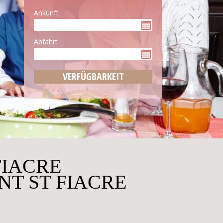
Ankunft
Abfahrt
FIACRE
T ST FIACRE